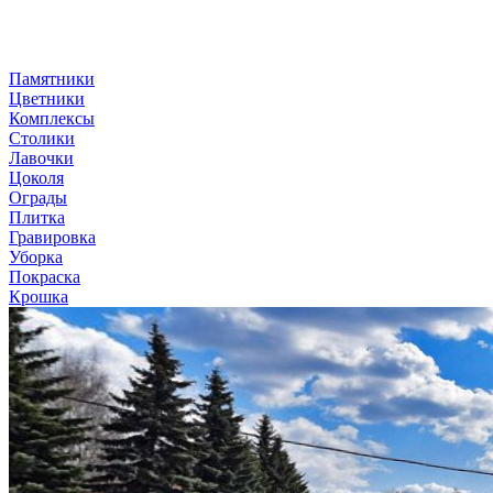
Памятники
Цветники
Комплексы
Столики
Лавочки
Цоколя
Ограды
Плитка
Гравировка
Уборка
Покраска
Крошка