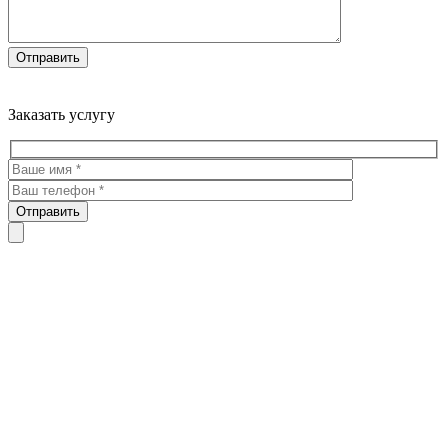
Троекуровское кладбище все виды услуг по благоустройству
мест захоронения
Заказать услугу