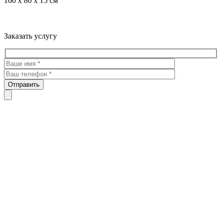
160 x 80 x 15 см
Троекуровское кладбище все виды услуг по благоустройству
мест захоронения
Заказать услугу