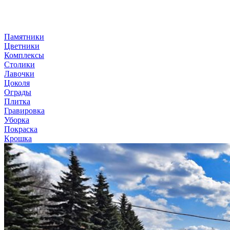
Памятники
Цветники
Комплексы
Столики
Лавочки
Цоколя
Ограды
Плитка
Гравировка
Уборка
Покраска
Крошка