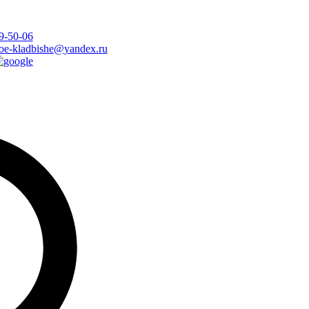
9-50-06
oe-kladbishe
@
yandex.ru