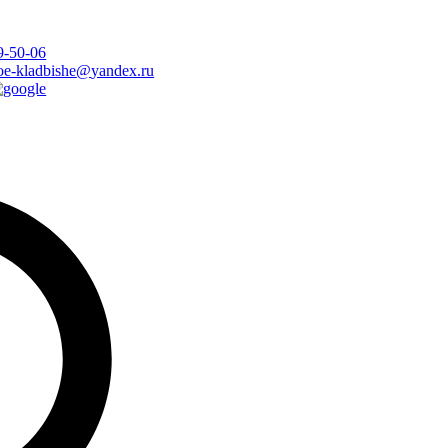
9-50-06
oe-kladbishe
@
yandex.ru