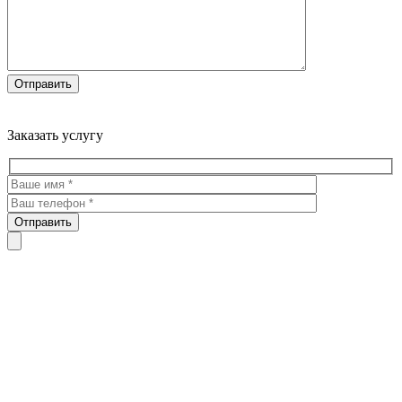
Троекуровское кладбище все виды услуг по благоустройству
мест захоронения
Заказать услугу