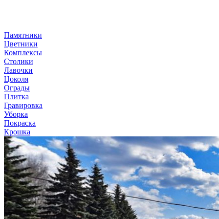
Памятники
Цветники
Комплексы
Столики
Лавочки
Цоколя
Ограды
Плитка
Гравировка
Уборка
Покраска
Крошка