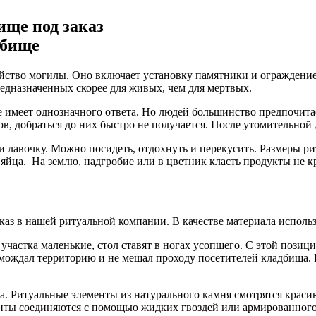
ище под заказ
ройство могилы. Оно включает установку памятники и ограждени
едназначенных скорее для живых, чем для мертвых.
е имеет однозначного ответа. Но людей большинство предпочита
ов, добраться до них быстро не получается. После утомительной
и лавочку. Можно посидеть, отдохнуть и перекусить. Размеры ри
йца. На землю, надгробие или в цветник класть продукты не кра
каз в нашей ритуальной компании. В качестве материала использ
участка маленькие, стол ставят в ногах усопшего. С этой позиц
мождал территорию и не мешал проходу посетителей кладбища. Вс
 Ритуальные элементы из натурального камня смотрятся красиво
нты соединяются с помощью жидких гвоздей или армированного 