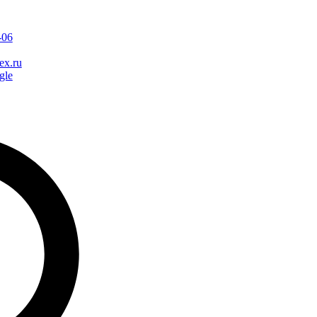
-06
ex.ru