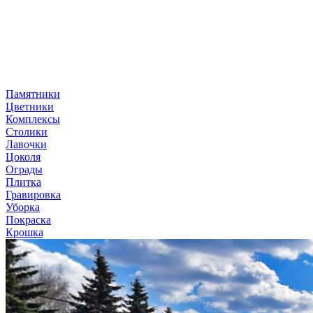
Памятники
Цветники
Комплексы
Столики
Лавочки
Цоколя
Ограды
Плитка
Гравировка
Уборка
Покраска
Крошка