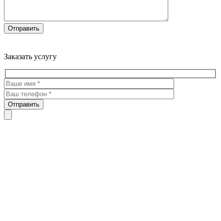
Троекуровское кладбище все виды услуг по благоустройству
мест захоронения
Заказать услугу