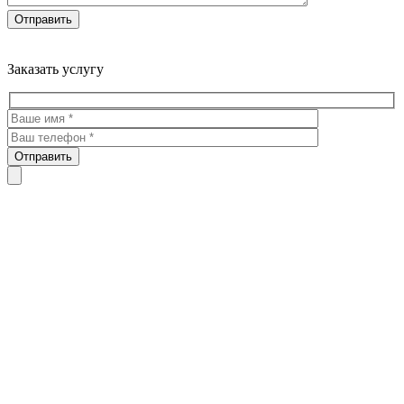
Троекуровское кладбище все виды услуг по благоустройству
мест захоронения
Заказать услугу