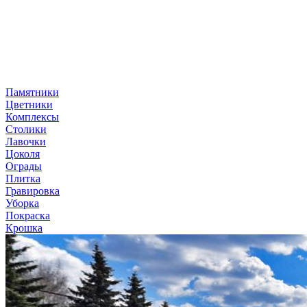
Памятники
Цветники
Комплексы
Столики
Лавочки
Цоколя
Ограды
Плитка
Гравировка
Уборка
Покраска
Крошка