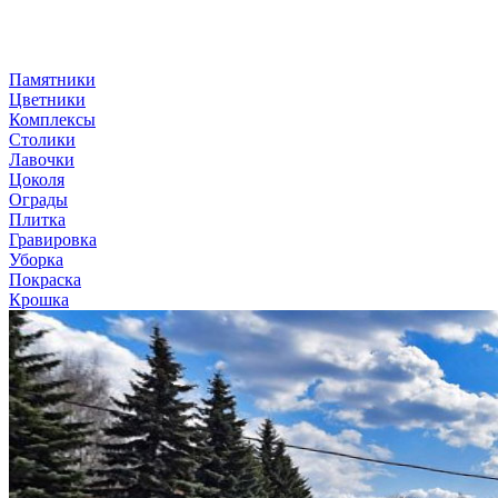
Памятники
Цветники
Комплексы
Столики
Лавочки
Цоколя
Ограды
Плитка
Гравировка
Уборка
Покраска
Крошка