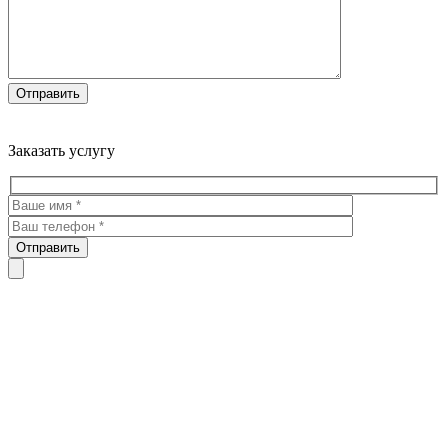
Троекуровское кладбище все виды услуг по благоустройству
мест захоронения
Заказать услугу