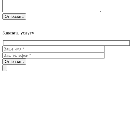
Троекуровское кладбище все виды услуг по благоустройству
мест захоронения
Заказать услугу